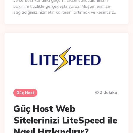
ve serbest konuma geçen fiziksel sunucularımızın
bakımını titizlikle gerçekleştiriyoruz. Müşterilerimize
sağladığımız hizmetin kalitesini artırmak ve kesintisiz…
2 dakika
Güç Host
Güç Host Web
Sitelerinizi LiteSpeed ile
Nasıl Hızlandırır?