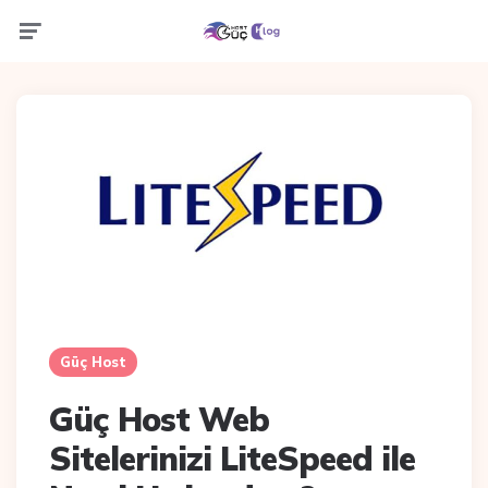
Menu
Güç Host
Güç Host Bulut ile
İşletmenizi Başarıya