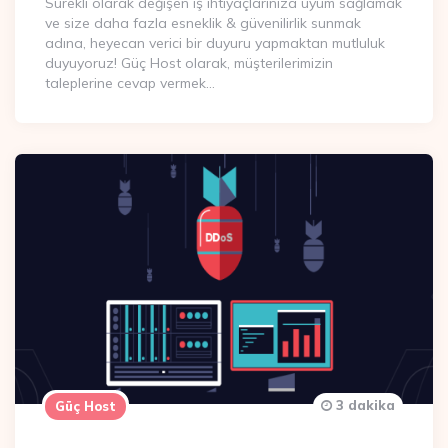
Sürekli olarak değişen iş ihtiyaçlarınıza uyum sağlamak
ve size daha fazla esneklik & güvenilirlik sunmak
adına, heyecan verici bir duyuru yapmaktan mutluluk
duyuyoruz! Güç Host olarak, müşterilerimizin
taleplerine cevap vermek…
3 dakika
Güç Host