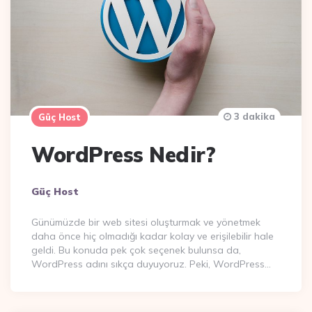
3 dakika
Güç Host
WordPress Nedir?
Posted
Güç Host
By
Günümüzde bir web sitesi oluşturmak ve yönetmek
daha önce hiç olmadığı kadar kolay ve erişilebilir hale
geldi. Bu konuda pek çok seçenek bulunsa da,
WordPress adını sıkça duyuyoruz. Peki, WordPress…