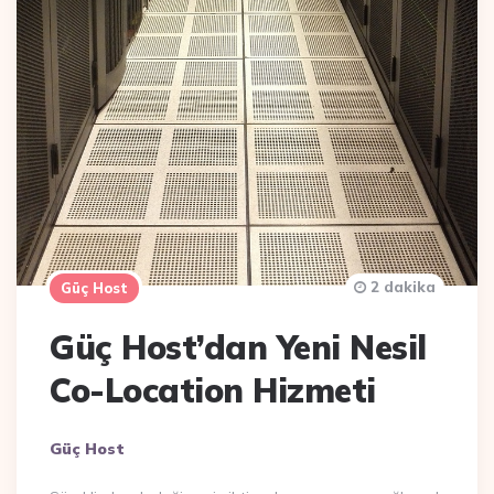
2 dakika
Güç Host
Güç Host’dan Yeni Nesil
Co-Location Hizmeti
Posted
Güç Host
By