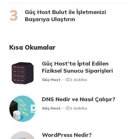
Güç Host Bulut ile İşletmenizi
Başarıya Ulaştırın
Kısa Okumalar
Güç Host’ta İptal Edilen
Fiziksel Sunucu Siparişleri
Posted
Güç Host
2 dakika
DNS Nedir ve Nasıl Çalışır?
Posted
Güç Host
2 dakika
WordPress Nedir?