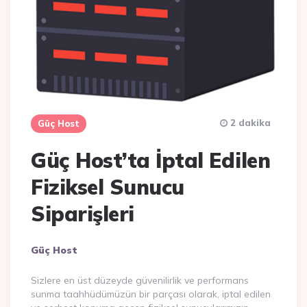
2 dakika
Güç Host
Güç Host’ta İptal Edilen
Fiziksel Sunucu
Siparişleri
Posted
Güç Host
By
Sizlere en üst düzeyde güvenilirlik ve performans
sunma taahhüdümüzün bir parçası olarak, iptal edilen