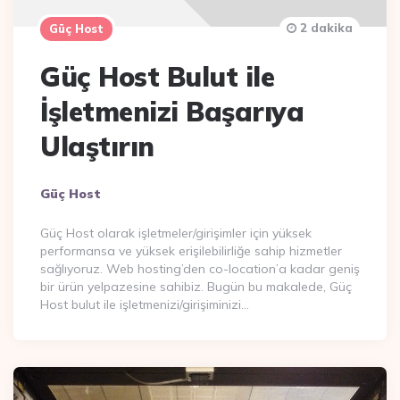
2 dakika
Güç Host
Güç Host Bulut ile
İşletmenizi Başarıya
Ulaştırın
Posted
Güç Host
By
Güç Host olarak işletmeler/girişimler için yüksek
performansa ve yüksek erişilebilirliğe sahip hizmetler
sağlıyoruz. Web hosting’den co-location’a kadar geniş
bir ürün yelpazesine sahibiz. Bugün bu makalede, Güç
Host bulut ile işletmenizi/girişiminizi…